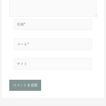
名
前
*
メ
ー
ル
*
サ
イ
ト