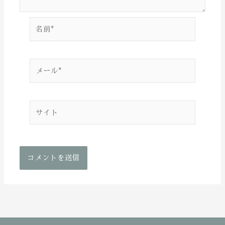
名
前
*
メ
ー
ル
*
サ
イ
ト