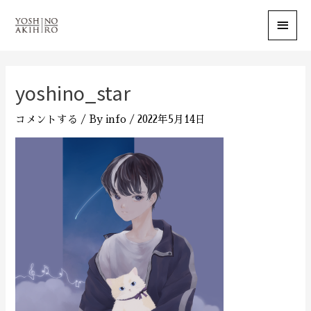
メ
イ
ン
yoshino_star
メ
コメントする
/ By
info
/
2022年5月14日
ニ
ュ
ー