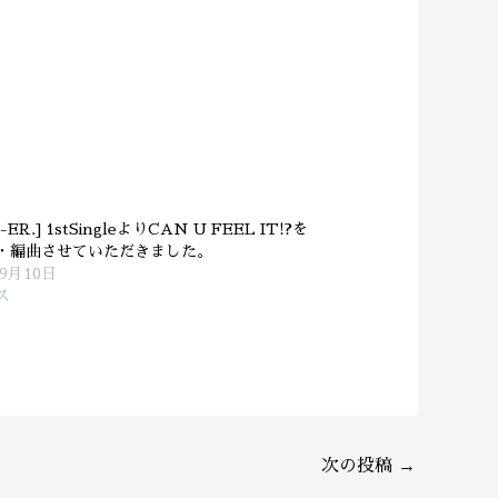
-ER.] 1stSingleよりCAN U FEEL IT!?を
・編曲させていただきました。
年9月10日
ス
次の投稿
→