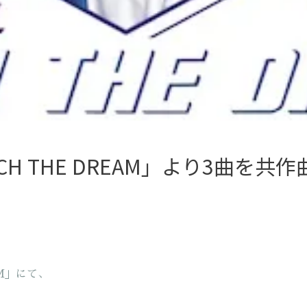
e「CATCH THE DREAM」より3
EAM」にて、