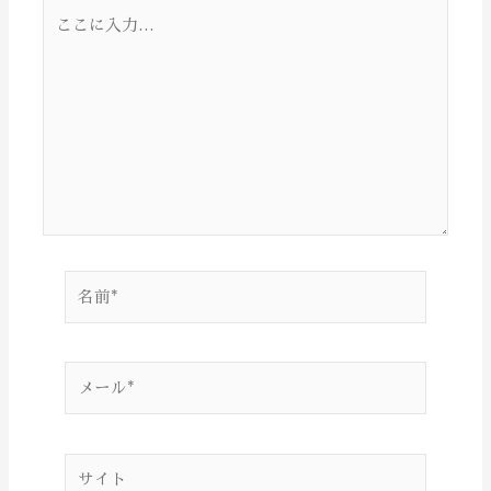
こ
こ
に
入
力…
名
前
*
メ
ー
ル
*
サ